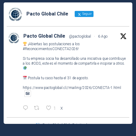
Pacto Global Chile
Seguir
Pacto Global Chile
@pactoglobal
·
6 Ago
¡Abiertas las postulaciones a los
#ReconocimientosCONECTA2026
!
Si tu empresa socia ha desarrollado una iniciativa que contribuye
a los
#ODS
, este es el momento de compartirla e inspirar a otros.
Postula tu caso hasta el 31 de agosto.
https://www.pactoglobal.cl//mailing/2026/CONECTA-1.html
1
X
Pacto Global Chile Retuiteado
Pacto Global Chile
@pactoglobal
·
4 Ago