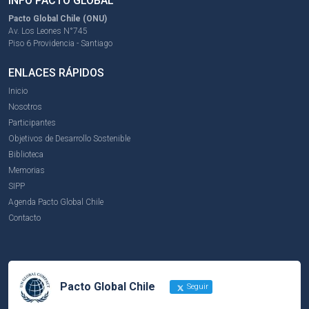
INFO PACTO GLOBAL
Pacto Global Chile (ONU)
Av. Los Leones N°745
Piso 6 Providencia - Santiago
ENLACES RÁPIDOS
Inicio
Nosotros
Participantes
Objetivos de Desarrollo Sostenible
Biblioteca
Memorias
SIPP
Agenda Pacto Global Chile
Contacto
Pacto Global Chile
Seguir