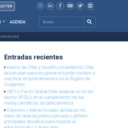
SLETTER
Search
S
AGENDA
ostenibilidad
Entradas recientes
Banco de Chile y Desafío Levantemos Chile
lanzan plan para recuperar el borde costero y
reactivar emprendimientos en la Región de
Coquimbo
SBTi y Pacto Global Chile analizan el rol del
sector AFOLU en el cumplimiento de las
metas climáticas de latinoamérica
Expertos y líderes locales destacan rol
clave de alianza público-privada y definen
principales desafíos para mejorar la
educación en La Araucanía