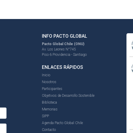
INFO PACTO GLOBAL
Pacto Global Chile (ONU)
Av. Los Leones N°745
Piso 6 Providencia - Santiago
ENLACES RÁPIDOS
Inicio
Nosotros
Participantes
Objetivos de Desarrollo Sostenible
Biblioteca
Memorias
SIPP
Agenda Pacto Global Chile
Contacto