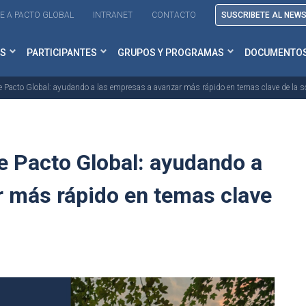
E A PACTO GLOBAL
INTRANET
CONTACTO
SUSCRIBETE AL NEW
S
PARTICIPANTES
GRUPOS Y PROGRAMAS
DOCUMENTO
Pacto Global: ayudando a las empresas a avanzar más rápido en temas clave de la s
 Pacto Global: ayudando a
r más rápido en temas clave