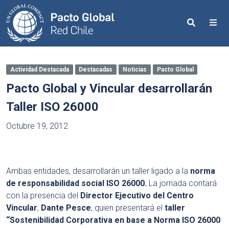
Search
Me
Actividad Destacada
Destacadas
Noticias
Pacto Global
Pacto Global y Vincular desarrollarán
Taller ISO 26000
Octubre 19, 2012
Ambas entidades, desarrollarán un taller ligado a la
norma
de responsabilidad social ISO 26000.
La jornada contará
con la presencia del
Director Ejecutivo del Centro
Vincular
,
Dante Pesce
, quien presentará el
taller
“Sostenibilidad Corporativa en base a Norma ISO 26000