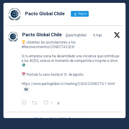
Pacto Global Chile
Seguir
Pacto Global Chile
@pactoglobal
·
6 Ago
¡Abiertas las postulaciones a los
#ReconocimientosCONECTA2026
!
Si tu empresa socia ha desarrollado una iniciativa que contribuye
a los
#ODS
, este es el momento de compartirla e inspirar a otros.
Postula tu caso hasta el 31 de agosto.
https://www.pactoglobal.cl//mailing/2026/CONECTA-1.html
1
X
Pacto Global Chile Retuiteado
Pacto Global Chile
@pactoglobal
·
4 Ago