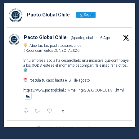
Pacto Global Chile
Seguir
Pacto Global Chile
@pactoglobal
·
6 Ago
¡Abiertas las postulaciones a los
#ReconocimientosCONECTA2026
!
Si tu empresa socia ha desarrollado una iniciativa que contribuye
a los
#ODS
, este es el momento de compartirla e inspirar a otros.
Postula tu caso hasta el 31 de agosto.
https://www.pactoglobal.cl//mailing/2026/CONECTA-1.html
1
X
Pacto Global Chile Retuiteado
Pacto Global Chile
@pactoglobal
·
4 Ago