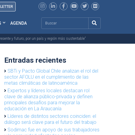
SLETTER
Search
S
AGENDA
esente y futuro, por un país y región más sustentable”
Entradas recientes
SBTi y Pacto Global Chile analizan el rol del
sector AFOLU en el cumplimiento de las
metas climáticas de latinoamérica
Expertos y líderes locales destacan rol
clave de alianza público-privada y definen
principales desafíos para mejorar la
educación en La Araucanía
Líderes de distintos sectores coinciden: el
diálogo será clave para el futuro del trabajo
Sodimac fue en apoyo de sus trabajadores