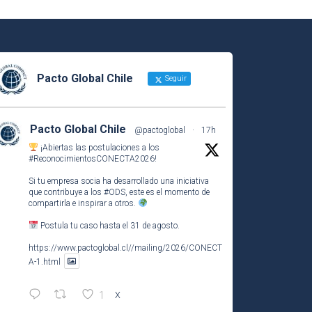
Pacto Global Chile
Seguir
Pacto Global Chile
@pactoglobal
·
17h
¡Abiertas las postulaciones a los
#ReconocimientosCONECTA2026
!
Si tu empresa socia ha desarrollado una iniciativa
que contribuye a los
#ODS
, este es el momento de
compartirla e inspirar a otros.
Postula tu caso hasta el 31 de agosto.
https://www.pactoglobal.cl//mailing/2026/CONECT
A-1.html
1
X