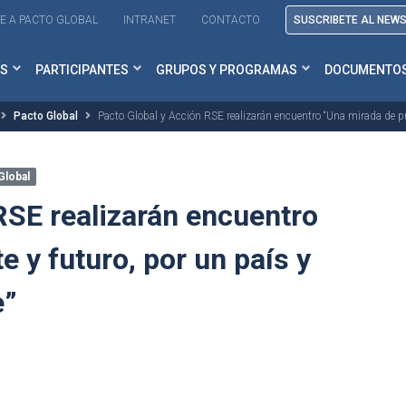
E A PACTO GLOBAL
INTRANET
CONTACTO
SUSCRIBETE AL NEW
S
PARTICIPANTES
GRUPOS Y PROGRAMAS
DOCUMENTO
Pacto Global
Pacto Global y Acción RSE realizarán encuentro “Una mirada de pr
Global
RSE realizarán encuentro
 y futuro, por un país y
e”