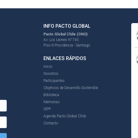
INFO PACTO GLOBAL
Pacto Global Chile (ONU)
Av. Los Leones N°745
Piso 6 Providencia - Santiago
ENLACES RÁPIDOS
Inicio
Nosotros
Participantes
Objetivos de Desarrollo Sostenible
Biblioteca
Memorias
SIPP
Agenda Pacto Global Chile
Contacto