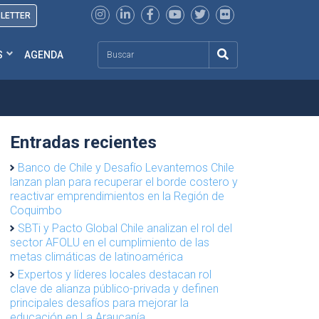
SLETTER
Search
S
AGENDA
Entradas recientes
Banco de Chile y Desafío Levantemos Chile
lanzan plan para recuperar el borde costero y
reactivar emprendimientos en la Región de
Coquimbo
SBTi y Pacto Global Chile analizan el rol del
sector AFOLU en el cumplimiento de las
metas climáticas de latinoamérica
Expertos y líderes locales destacan rol
clave de alianza público-privada y definen
principales desafíos para mejorar la
educación en La Araucanía