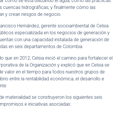
ar cómo se está utilizando el agua, cómo las prácticas
s cuencas hidrográficas; y finalmente cómo las
an y crean riesgos de negocio.
 Francisco Hernández, gerente socioambiental de Celsia
públicos especializada en los negocios de generación y
 cuentan con una capacidad instalada de generación de
adas en seis departamentos de Colombia.
o que en 2012, Celsia inició el camino para fortalecer el
orporativa de la Organización y explicó que en Celsia se
de valor en el tiempo para todos nuestros grupos de
ibrio entre la rentabilidad económica, el desarrollo e
nte.
de materialidad se construyeron los siguientes seis
ompromisos e iniciativas asociadas: