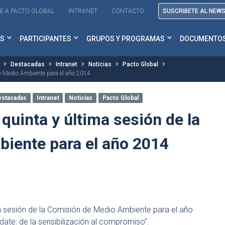
E A PACTO GLOBAL
INTRANET
CONTACTO
SUSCRIBETE AL NEW
S
PARTICIPANTES
GRUPOS Y PROGRAMAS
DOCUMENTO
Destacadas
Intranet
Noticias
Pacto Global
de Medio Ambiente para el año 2014
estacadas
Intranet
Noticias
Pacto Global
 quinta y última sesión de la
iente para el año 2014
ima sesión de la Comisión de Medio Ambiente para el año
ate: de la sensibilización al compromiso”.