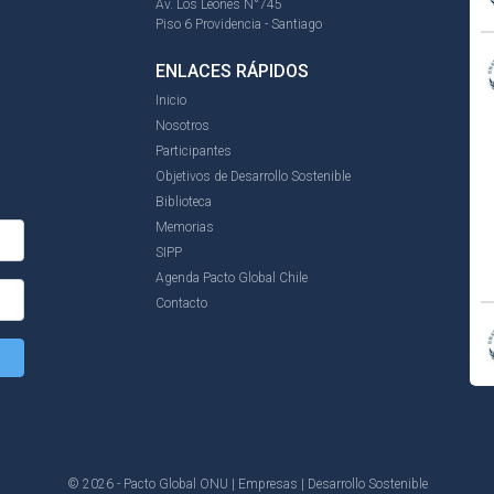
Av. Los Leones N°745
Piso 6 Providencia - Santiago
ENLACES RÁPIDOS
Inicio
Nosotros
Participantes
Objetivos de Desarrollo Sostenible
Biblioteca
Memorias
SIPP
Agenda Pacto Global Chile
Contacto
© 2026 - Pacto Global ONU | Empresas | Desarrollo Sostenible