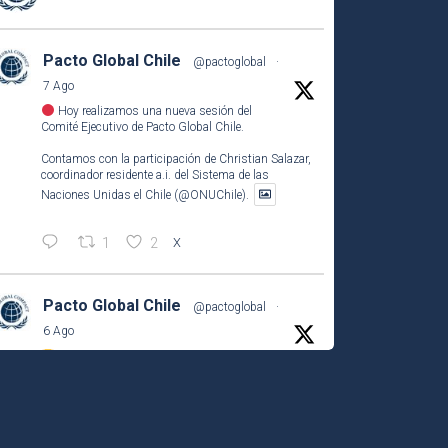
Pacto Global Chile
@pactoglobal
·
7 Ago
Hoy realizamos una nueva sesión del
Comité Ejecutivo de Pacto Global Chile.
Contamos con la participación de Christian Salazar,
coordinador residente a.i. del Sistema de las
Naciones Unidas el Chile (@ONUChile).
1
2
X
Pacto Global Chile
@pactoglobal
·
6 Ago
¡Abiertas las postulaciones a los
#ReconocimientosCONECTA2026
!
Si tu empresa socia ha desarrollado una iniciativa
que contribuye a los
#ODS
, este es el momento de
compartirla e inspirar a otros.