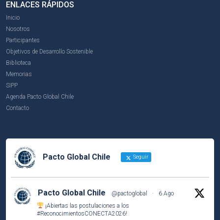
ENLACES RÁPIDOS
Inicio
Nosotros
Participantes
Objetivos de Desarrollo Sostenible
Biblioteca
Memorias
SIPP
Agenda Pacto Global Chile
Contacto
Pacto Global Chile
Seguir
Pacto Global Chile
@pactoglobal
·
6 Ago
¡Abiertas las postulaciones a los
#ReconocimientosCONECTA2026
!