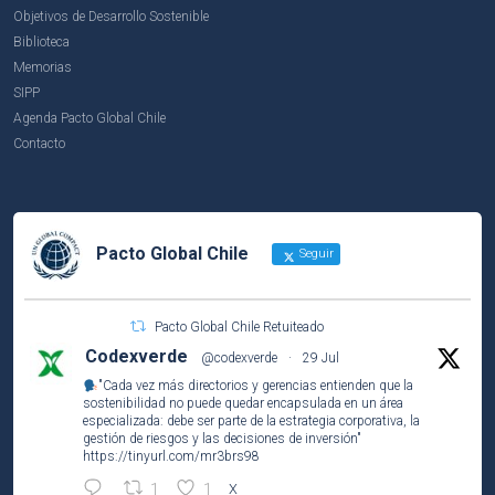
Objetivos de Desarrollo Sostenible
Biblioteca
Memorias
SIPP
Agenda Pacto Global Chile
Contacto
Pacto Global Chile
Seguir
Pacto Global Chile Retuiteado
Codexverde
@codexverde
·
29 Jul
"Cada vez más directorios y gerencias entienden que la
sostenibilidad no puede quedar encapsulada en un área
especializada: debe ser parte de la estrategia corporativa, la
gestión de riesgos y las decisiones de inversión"
https://tinyurl.com/mr3brs98
1
1
X