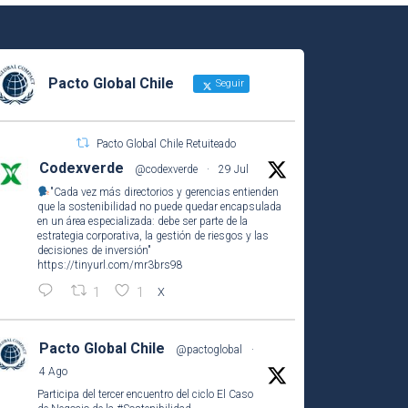
Pacto Global Chile
Seguir
Pacto Global Chile Retuiteado
Codexverde
@codexverde
·
29 Jul
"Cada vez más directorios y gerencias entienden
que la sostenibilidad no puede quedar encapsulada
en un área especializada: debe ser parte de la
estrategia corporativa, la gestión de riesgos y las
decisiones de inversión"
https://tinyurl.com/mr3brs98
1
1
X
Pacto Global Chile
@pactoglobal
·
4 Ago
Participa del tercer encuentro del ciclo El Caso