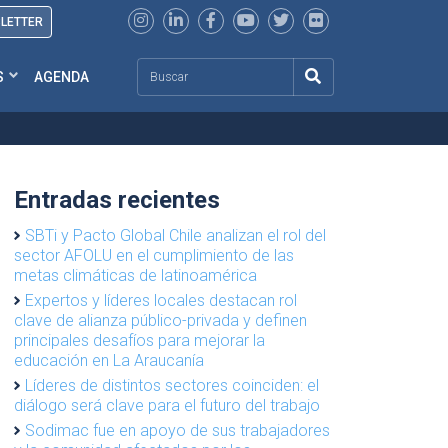
SLETTER
Search
S
AGENDA
Entradas recientes
SBTi y Pacto Global Chile analizan el rol del
sector AFOLU en el cumplimiento de las
metas climáticas de latinoamérica
Expertos y líderes locales destacan rol
clave de alianza público-privada y definen
principales desafíos para mejorar la
educación en La Araucanía
Líderes de distintos sectores coinciden: el
diálogo será clave para el futuro del trabajo
Sodimac fue en apoyo de sus trabajadores