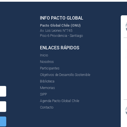
INFO PACTO GLOBAL
Pacto Global Chile (ONU)
Av. Los Leones N°745
Piso 6 Providencia - Santiago
ENLACES RÁPIDOS
Inicio
Nosotros
Participantes
Objetivos de Desarrollo Sostenible
Biblioteca
Memorias
SIPP
Agenda Pacto Global Chile
Contacto