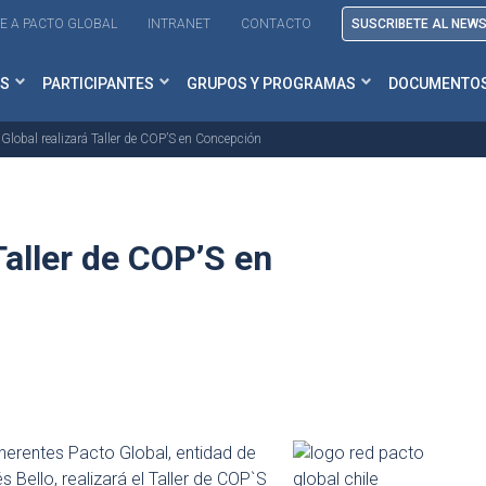
E A PACTO GLOBAL
INTRANET
CONTACTO
SUSCRIBETE AL NEW
S
PARTICIPANTES
GRUPOS Y PROGRAMAS
DOCUMENTO
 Global realizará Taller de COP’S en Concepción
Taller de COP’S en
dherentes Pacto Global, entidad de
 Bello, realizará el Taller de COP`S