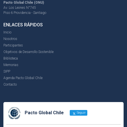
Pacto Global Chile (ONU)
Av. Los Leones N°745
Piso 6 Providencia - Santiago
ENLACES RÁPIDOS
Inicio
Nosotros
Participantes
Objetivos de Desarrollo Sostenible
Biblioteca
Memorias
SIPP
Agenda Pacto Global Chile
Contacto
Pacto Global Chile
Seguir