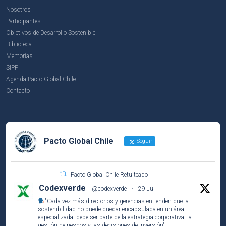
Nosotros
Participantes
Objetivos de Desarrollo Sostenible
Biblioteca
Memorias
SIPP
Agenda Pacto Global Chile
Contacto
Pacto Global Chile
Seguir
Pacto Global Chile Retuiteado
Codexverde
@codexverde
·
29 Jul
"Cada vez más directorios y gerencias entienden que la
sostenibilidad no puede quedar encapsulada en un área
especializada: debe ser parte de la estrategia corporativa, la
gestión de riesgos y las decisiones de inversión"