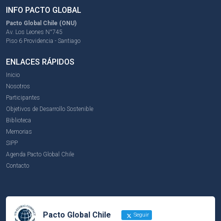
INFO PACTO GLOBAL
Pacto Global Chile (ONU)
Av. Los Leones N°745
Piso 6 Providencia - Santiago
ENLACES RÁPIDOS
Inicio
Nosotros
Participantes
Objetivos de Desarrollo Sostenible
Biblioteca
Memorias
SIPP
Agenda Pacto Global Chile
Contacto
Pacto Global Chile
Seguir