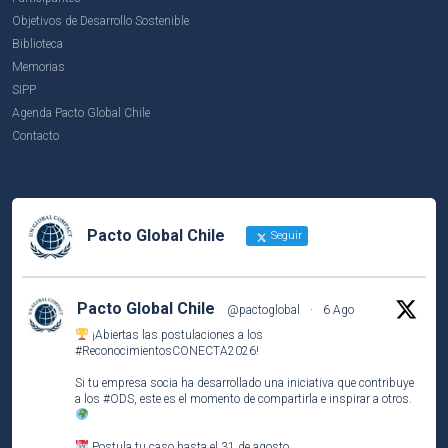
Objetivos de Desarrollo Sostenible
Biblioteca
Memorias
SIPP
Agenda Pacto Global Chile
Contacto
Pacto Global Chile
Seguir
Pacto Global Chile
@pactoglobal
·
6 Ago
¡Abiertas las postulaciones a los
#ReconocimientosCONECTA2026
!
Si tu empresa socia ha desarrollado una iniciativa que contribuye
a los
#ODS
, este es el momento de compartirla e inspirar a otros.
Postula tu caso hasta el 31 de agosto.