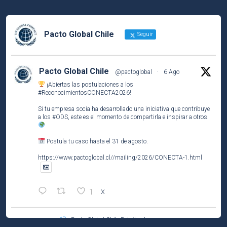
Pacto Global Chile
Seguir
Pacto Global Chile
@pactoglobal
·
6 Ago
¡Abiertas las postulaciones a los
#ReconocimientosCONECTA2026
!
Si tu empresa socia ha desarrollado una iniciativa que contribuye
a los
#ODS
, este es el momento de compartirla e inspirar a otros.
Postula tu caso hasta el 31 de agosto.
https://www.pactoglobal.cl//mailing/2026/CONECTA-1.html
1
X
Pacto Global Chile Retuiteado