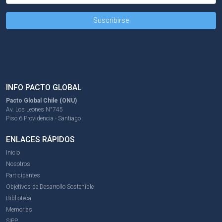
INFO PACTO GLOBAL
Pacto Global Chile (ONU)
Av. Los Leones N°745
Piso 6 Providencia - Santiago
ENLACES RÁPIDOS
Inicio
Nosotros
Participantes
Objetivos de Desarrollo Sostenible
Biblioteca
Memorias
SIPP