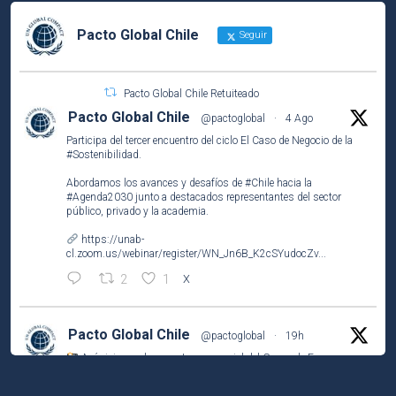
Pacto Global Chile
Seguir
Pacto Global Chile Retuiteado
Pacto Global Chile
@pactoglobal
·
4 Ago
Participa del tercer encuentro del ciclo El Caso de Negocio de la
#Sostenibilidad
.
Abordamos los avances y desafíos de
#Chile
hacia la
#Agenda2030
junto a destacados representantes del sector
público, privado y la academia.
https://unab-
cl.zoom.us/webinar/register/WN_Jn6B_K2cSYudocZv...
2
1
X
Pacto Global Chile
@pactoglobal
·
19h
Así vivimos el encuentro presencial del Grupo de Empresas
Líderes por el
#ODS2
(#HambreCero) en
@NestleCL
.