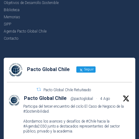
Objetivos de Desarrollo Sostenible
Biblioteca
Memorias
SIPP
Agenda Pacto Global Chile
Contacto
Pacto Global Chile
Seguir
Pacto Global Chile Retuiteado
Pacto Global Chile
@pactoglobal
·
4 Ago
Participa del tercer encuentro del ciclo El Caso de Negocio de la
#Sostenibilidad
.
Abordamos los avances y desafíos de
#Chile
hacia la
#Agenda2030
junto a destacados representantes del sector
público, privado y la academia.