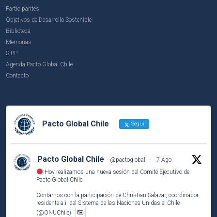
Participantes
Objetivos de Desarrollo Sostenible
Biblioteca
Memorias
SIPP
Agenda Pacto Global Chile
Contacto
Pacto Global Chile
Seguir
Pacto Global Chile
@pactoglobal
·
7 Ago
Hoy realizamos una nueva sesión del Comité Ejecutivo de
Pacto Global Chile.
Contamos con la participación de Christian Salazar, coordinador
residente a.i. del Sistema de las Naciones Unidas el Chile
(@ONUChile).