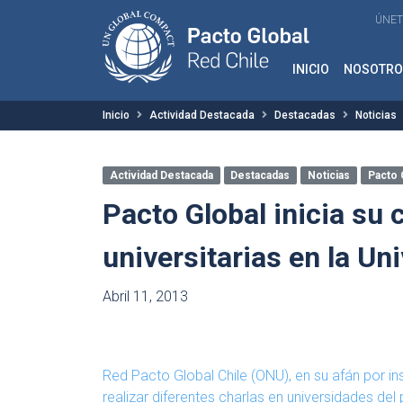
ÚNET
INICIO
NOSOTRO
Inicio
Actividad Destacada
Destacadas
Noticias
Actividad Destacada
Destacadas
Noticias
Pacto 
Pacto Global inicia su 
universitarias en la Un
Abril 11, 2013
Red Pacto Global Chile (ONU), en su afán por ins
realizar diferentes charlas en universidades del 