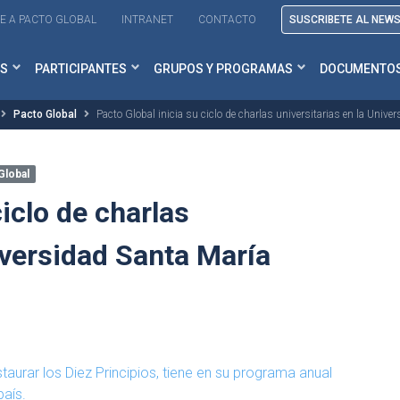
E A PACTO GLOBAL
INTRANET
CONTACTO
SUSCRIBETE AL NEW
S
PARTICIPANTES
GRUPOS Y PROGRAMAS
DOCUMENTO
Pacto Global
Pacto Global inicia su ciclo de charlas universitarias en la Unive
Global
ciclo de charlas
iversidad Santa María
taurar los Diez Principios, tiene en su programa anual
país.