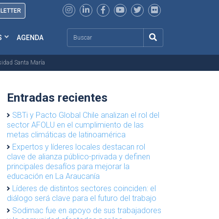
SLETTER
Search
S
AGENDA
rsidad Santa María
Entradas recientes
SBTi y Pacto Global Chile analizan el rol del
sector AFOLU en el cumplimiento de las
metas climáticas de latinoamérica
Expertos y líderes locales destacan rol
clave de alianza público-privada y definen
principales desafíos para mejorar la
educación en La Araucanía
Líderes de distintos sectores coinciden: el
diálogo será clave para el futuro del trabajo
Sodimac fue en apoyo de sus trabajadores