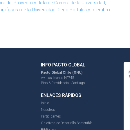
ora del Proyecto y Jefa de Carrera de la Universidad,
a profesora de la Universidad Diego Portales y miembro
INFO PACTO GLOBAL
Pacto Global Chile (ONU)
Av. Los Leones N°745
Piso 6 Providencia - Santiago
ENLACES RÁPIDOS
Inicio
Nosotros
Participantes
Objetivos de Desarrollo Sostenible
Biblioteca