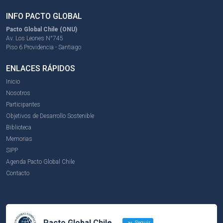
INFO PACTO GLOBAL
Pacto Global Chile (ONU)
Av. Los Leones N°745
Piso 6 Providencia - Santiago
ENLACES RÁPIDOS
Inicio
Nosotros
Participantes
Objetivos de Desarrollo Sostenible
Biblioteca
Memorias
SIPP
Agenda Pacto Global Chile
Contacto
Pacto Global Chile
Seguir