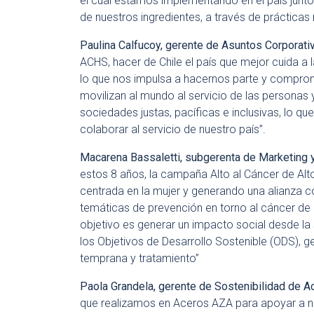
el cual estamos implementando en el país junt
de nuestros ingredientes, a través de prácticas
Paulina Calfucoy, gerente de Asuntos Corporat
ACHS, hacer de Chile el país que mejor cuida a l
lo que nos impulsa a hacernos parte y comprom
movilizan al mundo al servicio de las personas y
sociedades justas, pacíficas e inclusivas, lo q
colaborar al servicio de nuestro país”.
Macarena Bassaletti, subgerenta de Marketing 
estos 8 años, la campaña Alto al Cáncer de Al
centrada en la mujer y generando una alianza c
temáticas de prevención en torno al cáncer de
objetivo es generar un impacto social desde la
los Objetivos de Desarrollo Sostenible (ODS), 
temprana y tratamiento”
Paola Grandela, gerente de Sostenibilidad de 
que realizamos en Aceros AZA para apoyar a nu