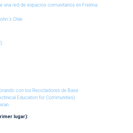
e una red de espacios comunitarios en Freirina
ohn´s Chile
C)
rando con los Recicladores de Base
chnical Education for Communities)
iran
imer lugar):