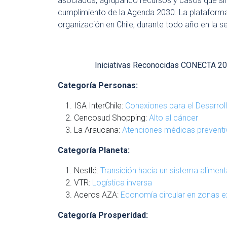
asociados,
agrupando recursos y casos
que si
cumplimiento de la Agenda 2030. La plataforma
organización en Chile, durante todo año en la 
Iniciativas Reconocidas CONECTA 202
Categoría Personas:
ISA InterChile:
Conexiones para el Desarrol
Cencosud Shopping:
Alto al cáncer
La Araucana:
Atenciones médicas prevent
Categoría Planeta:
Nestlé:
Transición hacia un sistema alimen
VTR:
Logística inversa
Aceros AZA:
Economía circular en zonas 
Categoría Prosperidad: