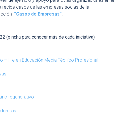
rven de ejemplo
y apoyo
para otras organizaciones
en el
 recibe casos de las empresas socias de la
sección
“Casos de Empresas”
.
2 (pincha para conocer más de cada iniciativa)
lo – I+e en Educación Media Técnico Profesional
ivas
tario regenerativo
extremas