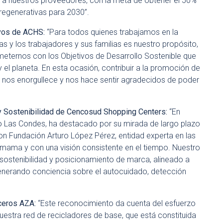
o a nuestros proveedores, con la meta de obtener el 50%
 regenerativas para 2030”.
ivos de ACHS:
“Para todos quienes trabajamos en la
as y los trabajadores y sus familias es nuestro propósito,
eternos con los Objetivos de Desarrollo Sostenible que
 el planeta. En esta ocasión, contribuir a la promoción de
ue nos enorgullece y nos hace sentir agradecidos de poder
y Sostenibilidad de Cencosud Shopping Centers:
“En
to Las Condes, ha destacado por su mirada de largo plazo
on Fundación Arturo López Pérez, entidad experta en las
 mama y con una visión consistente en el tiempo. Nuestro
 sostenibilidad y posicionamiento de marca, alineado a
generando conciencia sobre el autocuidado, detección
Aceros AZA:
“Este reconocimiento da cuenta del esfuerzo
estra red de recicladores de base, que está constituida