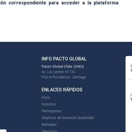
ión correspondiente para acceder a la plataforma
INFO PACTO GLOBAL
Pacto Global Chile (ONU)
Av. Los Leones N°745
Piso 6 Providencia - Santiago
ENLACES RÁPIDOS
Inicio
Nosotros
Participantes
Objetivos de Desarrollo Sostenible
Biblioteca
Memorias