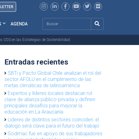
SLETTER
Search
S
AGENDA
os ODS en las Estrategias de Sostenibilidad
Entradas recientes
SBTi y Pacto Global Chile analizan el rol del
sector AFOLU en el cumplimiento de las
metas climáticas de latinoamérica
Expertos y líderes locales destacan rol
clave de alianza público-privada y definen
principales desafíos para mejorar la
educación en La Araucanía
Líderes de distintos sectores coinciden: el
diálogo será clave para el futuro del trabajo
Sodimac fue en apoyo de sus trabajadores