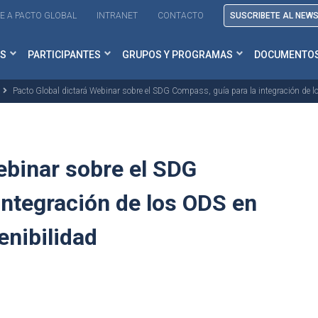
E A PACTO GLOBAL
INTRANET
CONTACTO
SUSCRIBETE AL NEW
S
PARTICIPANTES
GRUPOS Y PROGRAMAS
DOCUMENTO
Pacto Global dictará Webinar sobre el SDG Compass, guía para la integración de l
ebinar sobre el SDG
integración de los ODS en
enibilidad