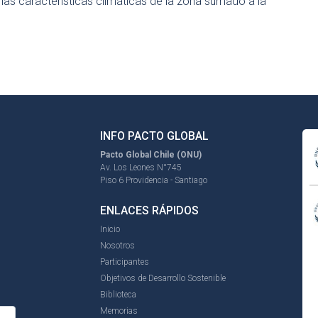
 las características climáticas de la zona sumado a la
INFO PACTO GLOBAL
Pacto Global Chile (ONU)
Av. Los Leones N°745
Piso 6 Providencia - Santiago
ENLACES RÁPIDOS
Inicio
Nosotros
Participantes
Objetivos de Desarrollo Sostenible
Biblioteca
Memorias