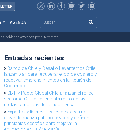
SLETTER
Search
S
AGENDA
 los poblados azotados por el terremoto
Entradas recientes
Banco de Chile y Desafío Levantemos Chile
lanzan plan para recuperar el borde costero y
reactivar emprendimientos en la Región de
Coquimbo
SBTi y Pacto Global Chile analizan el rol del
sector AFOLU en el cumplimiento de las
metas climáticas de latinoamérica
Expertos y líderes locales destacan rol
clave de alianza público-privada y definen
principales desafíos para mejorar la
educación en La Araucanía