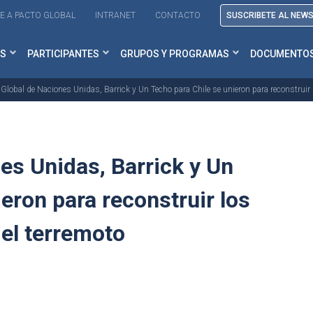
E A PACTO GLOBAL
INTRANET
CONTACTO
SUSCRIBETE AL NEW
S
PARTICIPANTES
GRUPOS Y PROGRAMAS
DOCUMENTO
 Global de Naciones Unidas, Barrick y Un Techo para Chile se unieron para reconstruir
es Unidas, Barrick y Un
eron para reconstruir los
el terremoto