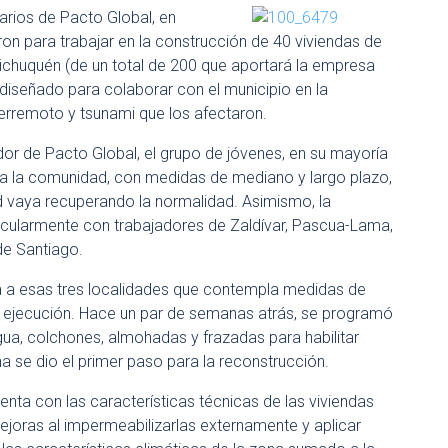
arios de Pacto Global, en
ron para trabajar en la construcción de 40 viviendas de
ichuquén (de un total de 200 que aportará la empresa
 diseñado para colaborar con el municipio en la
terremoto y tsunami que los afectaron.
or de Pacto Global, el grupo de jóvenes, en su mayoría
da a la comunidad, con medidas de mediano y largo plazo,
ad vaya recuperando la normalidad. Asimismo, la
ticularmente con trabajadores de Zaldívar, Pascua-Lama,
de Santiago.
da a esas tres localidades que contempla medidas de
na ejecución. Hace un par de semanas atrás, se programó
gua, colchones, almohadas y frazadas para habilitar
a se dio el primer paso para la reconstrucción.
nta con las características técnicas de las viviendas
joras al impermeabilizarlas externamente y aplicar