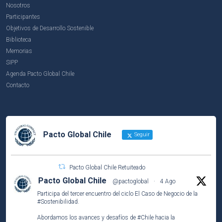
Nosotros
Participantes
Objetivos de Desarrollo Sostenible
Biblioteca
Memorias
SIPP
Agenda Pacto Global Chile
Contacto
Pacto Global Chile
Seguir
Pacto Global Chile Retuiteado
Pacto Global Chile
@pactoglobal
·
4 Ago
Participa del tercer encuentro del ciclo El Caso de Negocio de la
#Sostenibilidad
.
Abordamos los avances y desafíos de
#Chile
hacia la