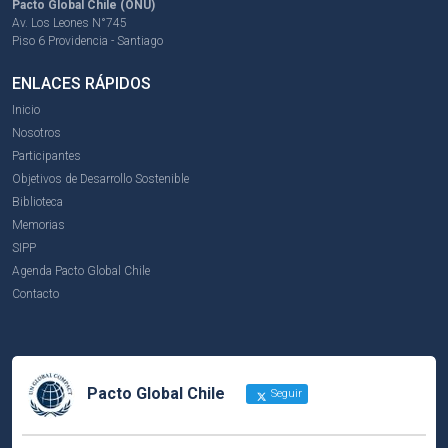
Pacto Global Chile (ONU)
Av. Los Leones N°745
Piso 6 Providencia - Santiago
ENLACES RÁPIDOS
Inicio
Nosotros
Participantes
Objetivos de Desarrollo Sostenible
Biblioteca
Memorias
SIPP
Agenda Pacto Global Chile
Contacto
Pacto Global Chile
Seguir