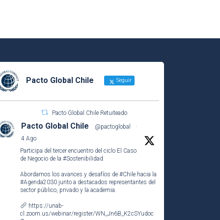
Pacto Global Chile
Seguir
Pacto Global Chile Retuiteado
Pacto Global Chile
@pactoglobal
·
4 Ago
Participa del tercer encuentro del ciclo El Caso
de Negocio de la
#Sostenibilidad
.
Abordamos los avances y desafíos de
#Chile
hacia la
#Agenda2030
junto a destacados representantes del
sector público, privado y la academia.
https://unab-
cl.zoom.us/webinar/register/WN_Jn6B_K2cSYudoc