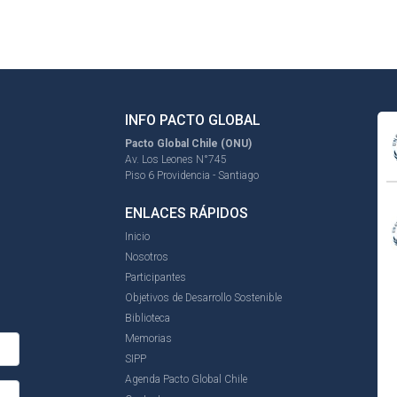
INFO PACTO GLOBAL
Pacto Global Chile (ONU)
Av. Los Leones N°745
Piso 6 Providencia - Santiago
ENLACES RÁPIDOS
Inicio
Nosotros
Participantes
Objetivos de Desarrollo Sostenible
Biblioteca
Memorias
SIPP
Agenda Pacto Global Chile