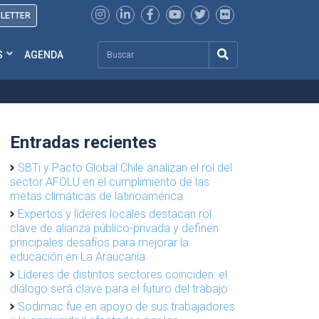
SLETTER
Search
S
AGENDA
Entradas recientes
SBTi y Pacto Global Chile analizan el rol del
sector AFOLU en el cumplimiento de las
metas climáticas de latinoamérica
Expertos y líderes locales destacan rol
clave de alianza público-privada y definen
principales desafíos para mejorar la
educación en La Araucanía
Líderes de distintos sectores coinciden: el
diálogo será clave para el futuro del trabajo
Sodimac fue en apoyo de sus trabajadores