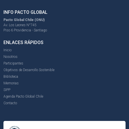
INFO PACTO GLOBAL
Pacto Global Chile (ONU)
Av. Los Leones N°745
Piso 6 Providencia - Santiago
ENLACES RÁPIDOS
Inicio
Nosotros
Participantes
Objetivos de Desarrollo Sostenible
Biblioteca
Memorias
SIPP
Agenda Pacto Global Chile
Contacto