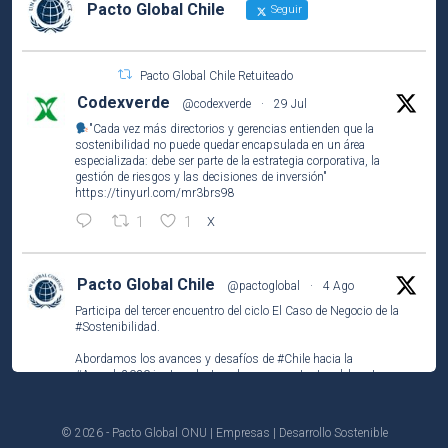
Pacto Global Chile
Seguir
Pacto Global Chile Retuiteado
Codexverde
@codexverde
·
29 Jul
"Cada vez más directorios y gerencias entienden que la
sostenibilidad no puede quedar encapsulada en un área
especializada: debe ser parte de la estrategia corporativa, la
gestión de riesgos y las decisiones de inversión"
https://tinyurl.com/mr3brs98
1
1
X
Pacto Global Chile
@pactoglobal
·
4 Ago
Participa del tercer encuentro del ciclo El Caso de Negocio de la
#Sostenibilidad
.
Abordamos los avances y desafíos de
#Chile
hacia la
#Agenda2030
junto a destacados representantes del sector
público, privado y la academia.
https://unab-
© 2026 - Pacto Global ONU | Empresas | Desarrollo Sostenible
cl.zoom.us/webinar/register/WN_Jn6B_K2cSYudocZv...