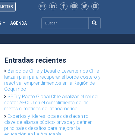
SLETTER
Search
S
AGENDA
Entradas recientes
Banco de Chile y Desafío Levantemos Chile
lanzan plan para recuperar el borde costero y
reactivar emprendimientos en la Región de
Coquimbo
SBTi y Pacto Global Chile analizan el rol del
sector AFOLU en el cumplimiento de las
metas climáticas de latinoamérica
Expertos y líderes locales destacan rol
clave de alianza público-privada y definen
principales desafíos para mejorar la
educación en La Araucanía