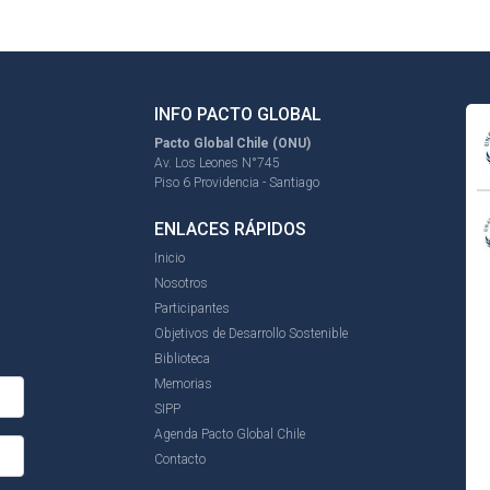
INFO PACTO GLOBAL
Pacto Global Chile (ONU)
Av. Los Leones N°745
Piso 6 Providencia - Santiago
ENLACES RÁPIDOS
Inicio
Nosotros
Participantes
Objetivos de Desarrollo Sostenible
Biblioteca
Memorias
SIPP
Agenda Pacto Global Chile
Contacto