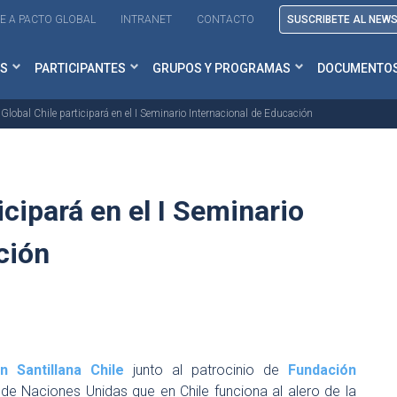
E A PACTO GLOBAL
INTRANET
CONTACTO
SUSCRIBETE AL NEW
S
PARTICIPANTES
GRUPOS Y PROGRAMAS
DOCUMENTO
Global Chile participará en el I Seminario Internacional de Educación
icipará en el I Seminario
ción
n Santillana Chile
junto al patrocinio de
Fundación
de Naciones Unidas que en Chile funciona al alero de la