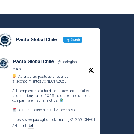
Pacto Global Chile
Seguir
Pacto Global Chile
@pactoglobal
·
6 Ago
¡Abiertas las postulaciones a los
#ReconocimientosCONECTA2026
!
Si tu empresa socia ha desarrollado una iniciativa
que contribuye a los
#ODS
, este es el momento de
compartirla e inspirar a otros.
Postula tu caso hasta el 31 de agosto.
https://www.pactoglobal.cl//mailing/2026/CONECT
A-1.html