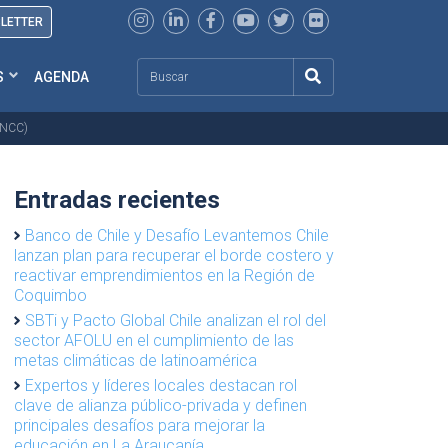
SLETTER
Search
S
AGENDA
PANCC)
Entradas recientes
Banco de Chile y Desafío Levantemos Chile
lanzan plan para recuperar el borde costero y
reactivar emprendimientos en la Región de
Coquimbo
SBTi y Pacto Global Chile analizan el rol del
sector AFOLU en el cumplimiento de las
metas climáticas de latinoamérica
Expertos y líderes locales destacan rol
clave de alianza público-privada y definen
principales desafíos para mejorar la
educación en La Araucanía