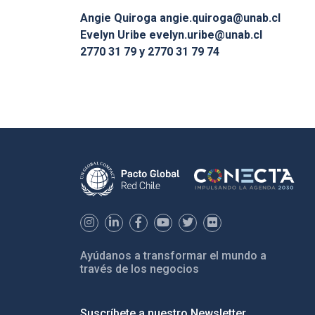
Angie Quiroga
angie.quiroga@unab.cl
Evelyn Uribe
evelyn.uribe@unab.cl
2770 31 79 y 2770 31 79 74
Ayúdanos a transformar el mundo a
través de los negocios
Suscríbete a nuestro Newsletter