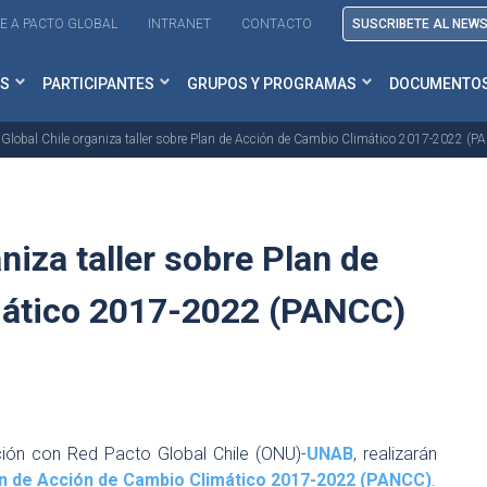
E A PACTO GLOBAL
INTRANET
CONTACTO
SUSCRIBETE AL NEW
S
PARTICIPANTES
GRUPOS Y PROGRAMAS
DOCUMENTO
 Global Chile organiza taller sobre Plan de Acción de Cambio Climático 2017-2022 (
niza taller sobre Plan de
mático 2017-2022 (PANCC)
ción con Red Pacto Global Chile (ONU)-
UNAB
, realizarán
n de Acción de Cambio Climático 2017-2022 (PANCC)
.