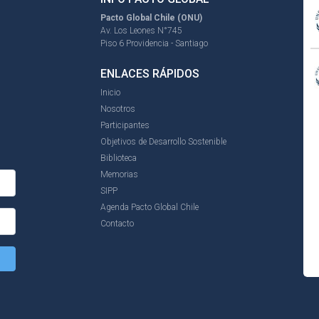
Pacto Global Chile (ONU)
Av. Los Leones N°745
Piso 6 Providencia - Santiago
ENLACES RÁPIDOS
Inicio
Nosotros
Participantes
Objetivos de Desarrollo Sostenible
Biblioteca
Memorias
SIPP
Agenda Pacto Global Chile
Contacto