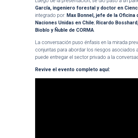
Luego de la presentación, se dio paso a un pa
García, ingeniero forestal y doctor en Cien
integrado por:
Max Bonnel, jefe de la Oficina
Naciones Unidas en Chile
;
Ricardo Bosshard,
Biobío y Ñuble de CORMA
.
La conversación puso énfasis en la mirada prev
conjuntas para abordar los riesgos asociados a 
puede entregar el sector privado a la conversac
Revive el evento completo aquí: