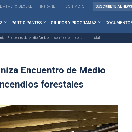
E A PACTO GLOBAL
INTRANET
CONTACTO
SUSCRIBETE AL NEW
S
PARTICIPANTES
GRUPOS Y PROGRAMAS
DOCUMENTO
aniza Encuentro de Medio Ambiente con foco en incendios forestales
aniza Encuentro de Medio
ncendios forestales