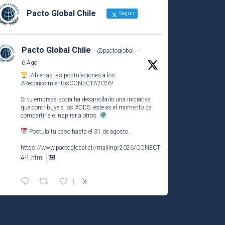
Pacto Global Chile
Seguir
Pacto Global Chile
@pactoglobal
·
6 Ago
¡Abiertas las postulaciones a los
#ReconocimientosCONECTA2026
!
Si tu empresa socia ha desarrollado una iniciativa
que contribuye a los
#ODS
, este es el momento de
compartirla e inspirar a otros.
Postula tu caso hasta el 31 de agosto.
https://www.pactoglobal.cl//mailing/2026/CONECT
A-1.html
1
X
Pacto Global Chile Retuiteado
Pacto Global Chile
@pactoglobal
·