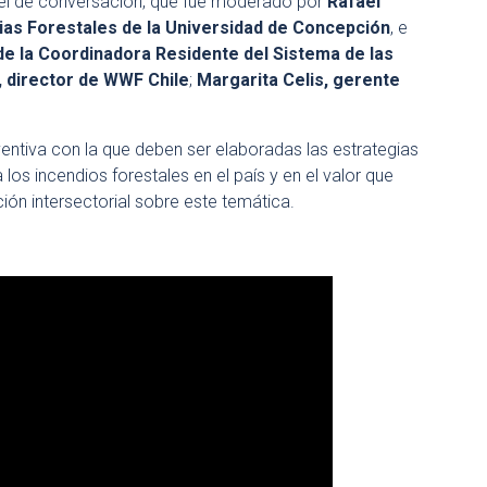
nel de conversación, que fue moderado por
Rafael
cias Forestales de la Universidad de Concepción
, e
 de la Coordinadora Residente del Sistema de las
 director de WWF Chile
;
Margarita Celis, gerente
entiva con la que deben ser elaboradas las estrategias
los incendios forestales en el país y en el valor que
ión intersectorial sobre este temática.