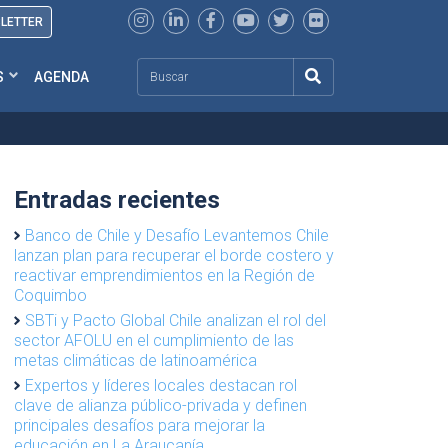
SLETTER
Search
S
AGENDA
Entradas recientes
Banco de Chile y Desafío Levantemos Chile
lanzan plan para recuperar el borde costero y
reactivar emprendimientos en la Región de
Coquimbo
SBTi y Pacto Global Chile analizan el rol del
sector AFOLU en el cumplimiento de las
metas climáticas de latinoamérica
Expertos y líderes locales destacan rol
clave de alianza público-privada y definen
principales desafíos para mejorar la
educación en La Araucanía