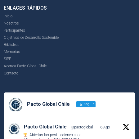
ENLACES RÁPIDOS
Inicio
Nosotros
Participantes
Objetivos de Desarrollo Sostenible
Biblioteca
Memorias
SIPP
Agenda Pacto Global Chile
Contacto
Pacto Global Chile
Seguir
Pacto Global Chile
@pactoglobal
·
6 Ago
¡Abiertas las postulaciones a los