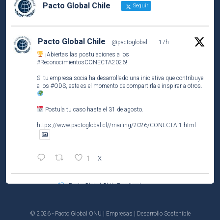
Pacto Global Chile
Seguir
Pacto Global Chile
@pactoglobal
·
17h
¡Abiertas las postulaciones a los
#ReconocimientosCONECTA2026
!
Si tu empresa socia ha desarrollado una iniciativa que contribuye
a los
#ODS
, este es el momento de compartirla e inspirar a otros.
Postula tu caso hasta el 31 de agosto.
https://www.pactoglobal.cl//mailing/2026/CONECTA-1.html
1
X
Pacto Global Chile Retuiteado
Pacto Global Chile
@pactoglobal
·
4 Ago
Participa del tercer encuentro del ciclo El Caso de Negocio de la
© 2026 - Pacto Global ONU | Empresas | Desarrollo Sostenible
#Sostenibilidad
.