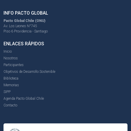
INFO PACTO GLOBAL
Pacto Global Chile (ONU)
Av. Los Leones N°745
Piso 6 Providencia - Santiago
ENLACES RÁPIDOS
Inicio
Nosotros
Participantes
Objetivos de Desarrollo Sostenible
Biblioteca
Memorias
SIPP
Agenda Pacto Global Chile
Contacto