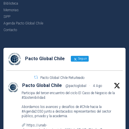
Biblioteca
Memorias
SIPP
Agenda Pacto Global Chile
Contacto
Pacto Global Chile
Seguir
Pacto Global Chile Retuiteado
Pacto Global Chile
@pactoglobal
·
4 Ago
Participa del tercer encuentro del ciclo El Caso de Negocio de la
#Sostenibilidad
.
Abordamos los avances y desafíos de
#Chile
hacia la
#Agenda2030
junto a destacados representantes del sector
público, privado y la academia.
https://unab-