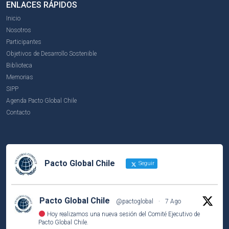
ENLACES RÁPIDOS
Inicio
Nosotros
Participantes
Objetivos de Desarrollo Sostenible
Biblioteca
Memorias
SIPP
Agenda Pacto Global Chile
Contacto
Pacto Global Chile
Seguir
Pacto Global Chile
@pactoglobal
·
7 Ago
Hoy realizamos una nueva sesión del Comité Ejecutivo de
Pacto Global Chile.