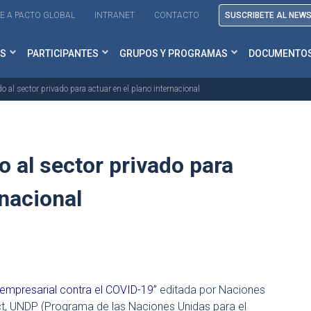
E A PACTO GLOBAL
INTRANET
CONTACTO
SUSCRIBETE AL NEW
S
PARTICIPANTES
GRUPOS Y PROGRAMAS
DOCUMENTO
al sector privado para actuar en el plano internacional
 al sector privado para
rnacional
empresarial contra el COVID-19
”
editada por Naciones
, UNDP (Programa de las Naciones Unidas para el