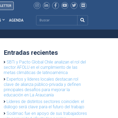
SLETTER
Search
S
AGENDA
Entradas recientes
SBTi y Pacto Global Chile analizan el rol del
sector AFOLU en el cumplimiento de las
metas climáticas de latinoamérica
Expertos y líderes locales destacan rol
clave de alianza público-privada y definen
principales desafíos para mejorar la
educación en La Araucanía
Líderes de distintos sectores coinciden: el
diálogo será clave para el futuro del trabajo
Sodimac fue en apoyo de sus trabajadores