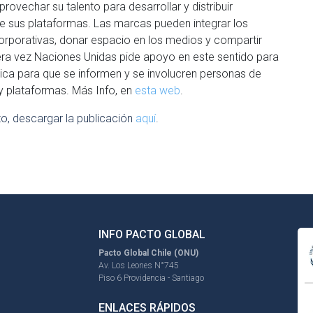
ovechar su talento para desarrollar y distribuir
de sus plataformas. Las marcas pueden integrar los
rporativas, donar espacio en los medios y compartir
ra vez Naciones Unidas pide apoyo en este sentido para
blica para que se informen y se involucren personas de
y plataformas. Más Info, en
esta web
.
o, descargar la publicación
aquí
.
INFO PACTO GLOBAL
Pacto Global Chile (ONU)
Av. Los Leones N°745
Piso 6 Providencia - Santiago
ENLACES RÁPIDOS