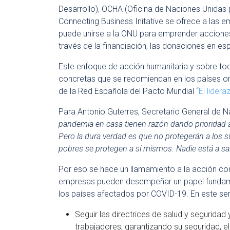
Desarrollo), OCHA (Oficina de Naciones Unidas 
Connecting Business Initative se ofrece a las 
puede unirse a la ONU para emprender acciones
través de la financiación, las donaciones en e
Este enfoque de acción humanitaria y sobre to
concretas que se recomiendan en los países ori
de la Red Española del Pacto Mundial “
El lider
Para Antonio Guterres, Secretario General de N
pandemia en casa tienen razón dando prioridad 
Pero la dura verdad es que no protegerán a los 
pobres se protegen a sí mismos. Nadie está a sa
Por eso se hace un llamamiento a la acción conj
empresas pueden desempeñar un papel fundamen
los países afectados por COVID-19. En este sen
Seguir las directrices de salud y segurid
trabajadores, garantizando su seguridad, el