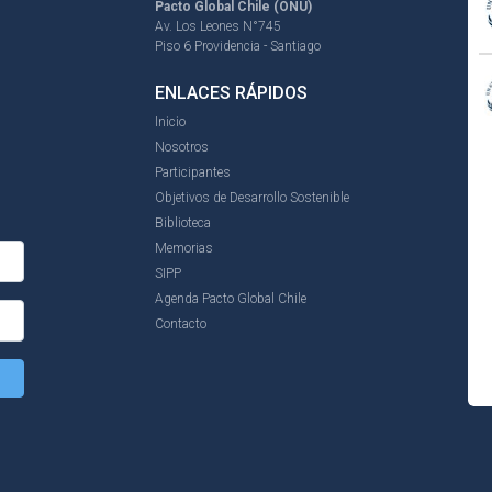
Pacto Global Chile (ONU)
Av. Los Leones N°745
Piso 6 Providencia - Santiago
ENLACES RÁPIDOS
Inicio
Nosotros
Participantes
Objetivos de Desarrollo Sostenible
Biblioteca
Memorias
SIPP
Agenda Pacto Global Chile
Contacto