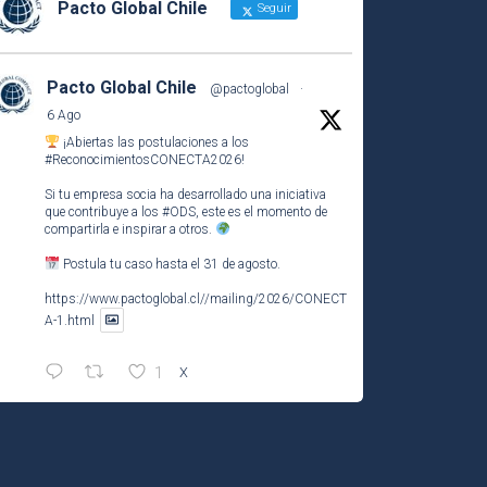
Pacto Global Chile
Seguir
Pacto Global Chile
@pactoglobal
·
6 Ago
¡Abiertas las postulaciones a los
#ReconocimientosCONECTA2026
!
Si tu empresa socia ha desarrollado una iniciativa
que contribuye a los
#ODS
, este es el momento de
compartirla e inspirar a otros.
Postula tu caso hasta el 31 de agosto.
https://www.pactoglobal.cl//mailing/2026/CONECT
A-1.html
1
X
Pacto Global Chile Retuiteado
Pacto Global Chile
@pactoglobal
·