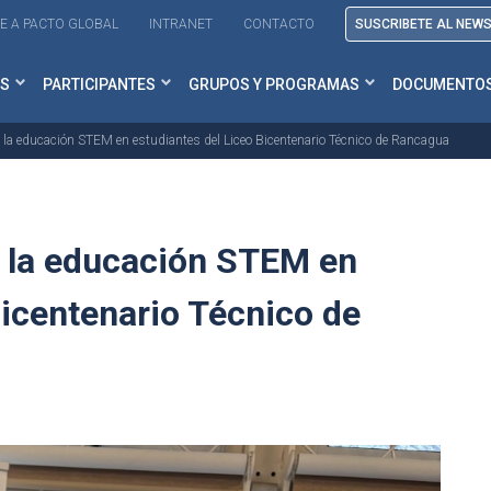
E A PACTO GLOBAL
INTRANET
CONTACTO
SUSCRIBETE AL NEW
S
PARTICIPANTES
GRUPOS Y PROGRAMAS
DOCUMENTO
a educación STEM en estudiantes del Liceo Bicentenario Técnico de Rancagua
 la educación STEM en
Bicentenario Técnico de