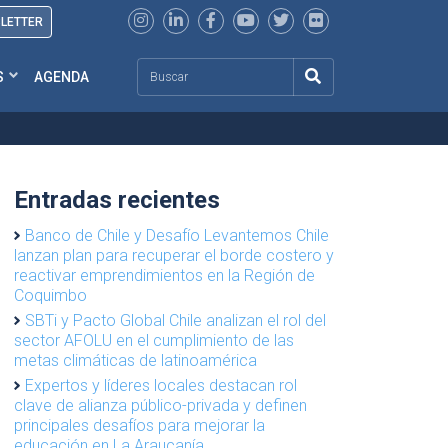
SLETTER
Search
S
AGENDA
Entradas recientes
Banco de Chile y Desafío Levantemos Chile
lanzan plan para recuperar el borde costero y
reactivar emprendimientos en la Región de
Coquimbo
SBTi y Pacto Global Chile analizan el rol del
sector AFOLU en el cumplimiento de las
metas climáticas de latinoamérica
Expertos y líderes locales destacan rol
clave de alianza público-privada y definen
principales desafíos para mejorar la
educación en La Araucanía