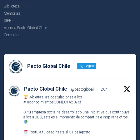
Biblioteca
Memorias
SIPP
Agenda Pacto Global Chile
Contacto
Pacto Global Chile
Seguir
Pacto Global Chile
@pactoglobal
·
20h
¡Abiertas las postulaciones a los
#ReconocimientosCONECTA2026
!
Si tu empresa socia ha desarrollado una iniciativa que contribuye
a los
#ODS
, este es el momento de compartirla e inspirar a otros.
Postula tu caso hasta el 31 de agosto.