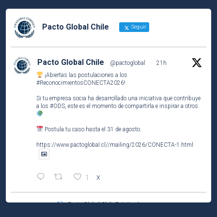
Pacto Global Chile
Seguir
Pacto Global Chile
@pactoglobal
·
21h
¡Abiertas las postulaciones a los
#ReconocimientosCONECTA2026
!
Si tu empresa socia ha desarrollado una iniciativa que contribuye
a los
#ODS
, este es el momento de compartirla e inspirar a otros.
Postula tu caso hasta el 31 de agosto.
https://www.pactoglobal.cl//mailing/2026/CONECTA-1.html
1
X
Pacto Global Chile Retuiteado