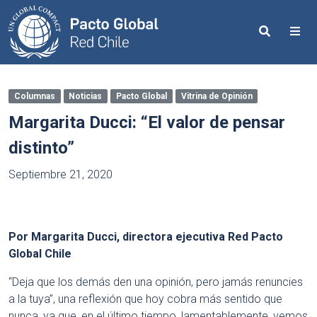
Search
Me
Columnas
Noticias
Pacto Global
Vitrina de Opinión
Margarita Ducci: “El valor de pensar
distinto”
Septiembre 21, 2020
Por Margarita Ducci, directora ejecutiva Red Pacto
Global Chile
“Deja que los demás den una opinión, pero jamás renuncies
a la tuya”, una reflexión que hoy cobra más sentido que
nunca, ya que, en el último tiempo, lamentablemente, vemos