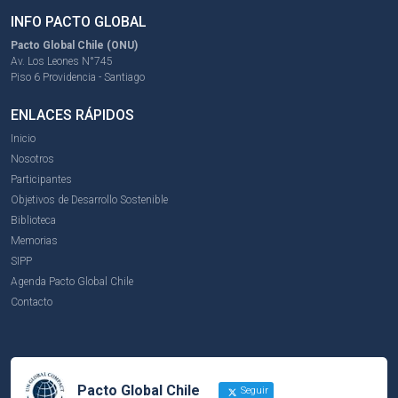
INFO PACTO GLOBAL
Pacto Global Chile (ONU)
Av. Los Leones N°745
Piso 6 Providencia - Santiago
ENLACES RÁPIDOS
Inicio
Nosotros
Participantes
Objetivos de Desarrollo Sostenible
Biblioteca
Memorias
SIPP
Agenda Pacto Global Chile
Contacto
Pacto Global Chile
Seguir