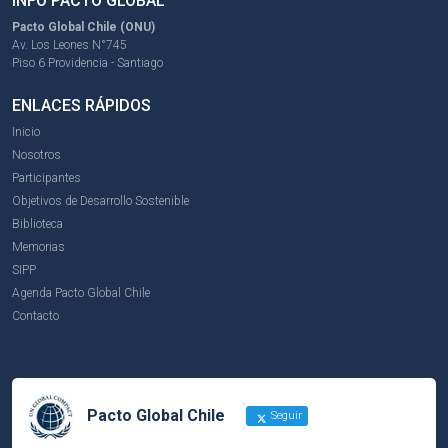
INFO PACTO GLOBAL
Pacto Global Chile (ONU)
Av. Los Leones N°745
Piso 6 Providencia - Santiago
ENLACES RÁPIDOS
Inicio
Nosotros
Participantes
Objetivos de Desarrollo Sostenible
Biblioteca
Memorias
SIPP
Agenda Pacto Global Chile
Contacto
Pacto Global Chile
Seguir