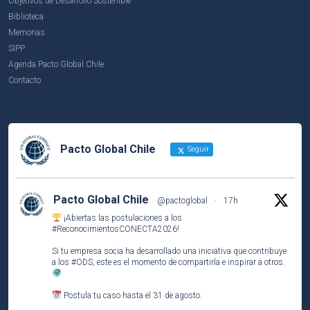
Objetivos de Desarrollo Sostenible
Biblioteca
Memorias
SIPP
Agenda Pacto Global Chile
Contacto
Pacto Global Chile
Seguir
Pacto Global Chile
@pactoglobal
·
17h
¡Abiertas las postulaciones a los
#ReconocimientosCONECTA2026
!
Si tu empresa socia ha desarrollado una iniciativa que contribuye
a los
#ODS
, este es el momento de compartirla e inspirar a otros.
Postula tu caso hasta el 31 de agosto.