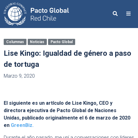
Search
Me
Columnas
Noticias
Pacto Global
Lise Kingo: Igualdad de género a paso
de tortuga
Marzo 9, 2020
El siguiente es un artículo de Lise Kingo, CEO y
directora ejecutiva de Pacto Global de Naciones
Unidas, publicado originalmente el 6 de marzo de 2020
en
GreenBiz.
Durante el año pasado, me uní a conversaciones con líderes