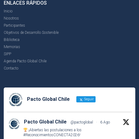
ENLACES RÁPIDOS
Inicio
Nosotros
Participantes
Objetivos de Desarrollo Sostenible
Biblioteca
Memorias
SIPP
Agenda Pacto Global Chile
Contacto
Pacto Global Chile
Seguir
Pacto Global Chile
@pactoglobal
·
6 Ago
¡Abiertas las postulaciones a los
#ReconocimientosCONECTA2026
!