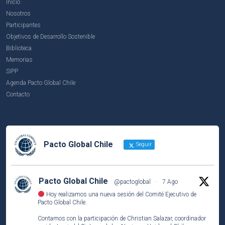
Inicio
Nosotros
Participantes
Objetivos de Desarrollo Sostenible
Biblioteca
Memorias
SIPP
Agenda Pacto Global Chile
Contacto
Pacto Global Chile
Seguir
Pacto Global Chile
@pactoglobal
·
7 Ago
Hoy realizamos una nueva sesión del Comité Ejecutivo de
Pacto Global Chile.
Contamos con la participación de Christian Salazar, coordinador