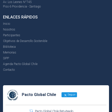
Av. Los Leones N°745
Piso 6 Providencia - Santiago
ENLACES RÁPIDOS
Inicio
Nosotros
Participantes
Objetivos de Desarrollo Sostenible
Biblioteca
Memorias
SIPP
Agenda Pacto Global Chile
Contacto
Pacto Global Chile
Seguir
Pacto Global Chile Retuiteado