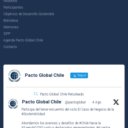
Nosotros
Participantes
Objetivos de Desarrollo Sostenible
Biblioteca
Memorias
SIPP
Agenda Pacto Global Chile
Contacto
Pacto Global Chile
Seguir
Pacto Global Chile Retuiteado
Pacto Global Chile
@pactoglobal
·
4 Ago
Participa del tercer encuentro del ciclo El Caso de Negocio de la
#Sostenibilidad
.
Abordamos los avances y desafíos de
#Chile
hacia la
#Agenda2030
junto a destacados representantes del sector