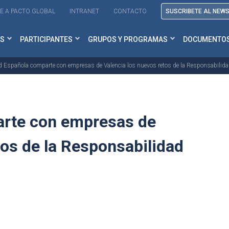
E A PACTO GLOBAL
INTRANET
CONTACTO
SUSCRIBETE AL NEW
S
PARTICIPANTES
GRUPOS Y PROGRAMAS
DOCUMENTO
d Española comparte con empresas de Valencia los nuevos retos de la Responsabilida
arte con empresas de
tos de la Responsabilidad