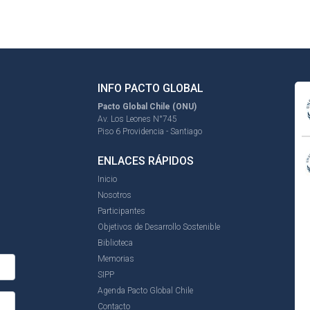
INFO PACTO GLOBAL
Pacto Global Chile (ONU)
Av. Los Leones N°745
Piso 6 Providencia - Santiago
ENLACES RÁPIDOS
Inicio
Nosotros
Participantes
Objetivos de Desarrollo Sostenible
Biblioteca
Memorias
SIPP
Agenda Pacto Global Chile
Contacto