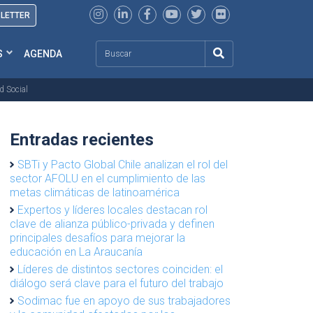
SLETTER
Search
S
AGENDA
d Social
Entradas recientes
SBTi y Pacto Global Chile analizan el rol del
sector AFOLU en el cumplimiento de las
metas climáticas de latinoamérica
Expertos y líderes locales destacan rol
clave de alianza público-privada y definen
principales desafíos para mejorar la
educación en La Araucanía
Líderes de distintos sectores coinciden: el
diálogo será clave para el futuro del trabajo
Sodimac fue en apoyo de sus trabajadores