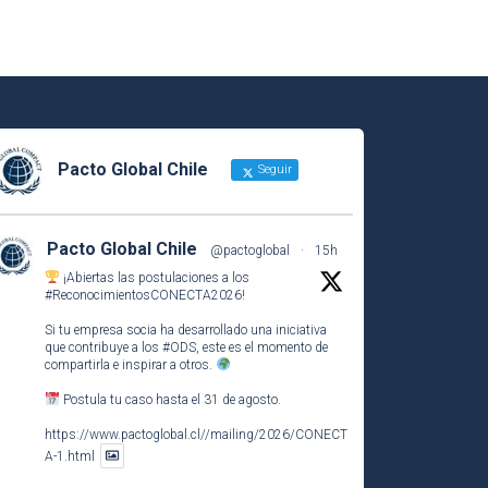
Pacto Global Chile
Seguir
Pacto Global Chile
@pactoglobal
·
15h
¡Abiertas las postulaciones a los
#ReconocimientosCONECTA2026
!
Si tu empresa socia ha desarrollado una iniciativa
que contribuye a los
#ODS
, este es el momento de
compartirla e inspirar a otros.
Postula tu caso hasta el 31 de agosto.
https://www.pactoglobal.cl//mailing/2026/CONECT
A-1.html