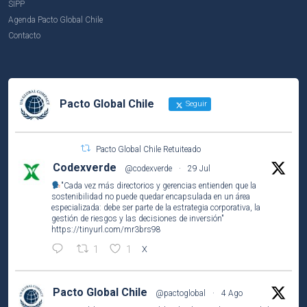
SIPP
Agenda Pacto Global Chile
Contacto
Pacto Global Chile
Seguir
Pacto Global Chile Retuiteado
Codexverde
@codexverde
·
29 Jul
"Cada vez más directorios y gerencias entienden que la
sostenibilidad no puede quedar encapsulada en un área
especializada: debe ser parte de la estrategia corporativa, la
gestión de riesgos y las decisiones de inversión"
https://tinyurl.com/mr3brs98
1
1
X
Pacto Global Chile
@pactoglobal
·
4 Ago