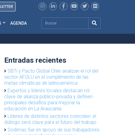
SLETTER
Search
S
AGENDA
Entradas recientes
SBTi y Pacto Global Chile analizan el rol del
sector AFOLU en el cumplimiento de las
metas climáticas de latinoamérica
Expertos y líderes locales destacan rol
clave de alianza público-privada y definen
principales desafíos para mejorar la
educación en La Araucanía
Líderes de distintos sectores coinciden: el
diálogo será clave para el futuro del trabajo
Sodimac fue en apoyo de sus trabajadores