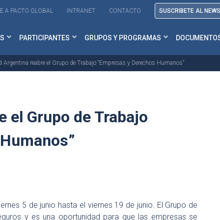
E A PACTO GLOBAL
INTRANET
CONTACTO
SUSCRIBETE AL NEW
S
PARTICIPANTES
GRUPOS Y PROGRAMAS
DOCUMENTO
d Argentina reabre el Grupo de Trabajo “Empresas y Derechos Humanos”
e el Grupo de Trabajo
s Humanos”
ernes 5 de junio hasta el viernes 19 de junio. El Grupo de
Seguros y es una oportunidad para que las empresas se