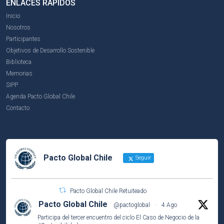
ENLACES RÁPIDOS
Inicio
Nosotros
Participantes
Objetivos de Desarrollo Sostenible
Biblioteca
Memorias
SIPP
Agenda Pacto Global Chile
Contacto
Pacto Global Chile
Seguir
Pacto Global Chile Retuiteado
Pacto Global Chile
@pactoglobal
·
4 Ago
Participa del tercer encuentro del ciclo El Caso de Negocio de la